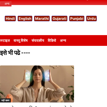
ो
अन्य
Hindi
English
Marathi
Gujarati
Punjabi
Urdu
स्टाइल
वास्तु विशेष
संपादकीय
विडियो
अन्य
इसे भी पढे ----
बड़ी खबर