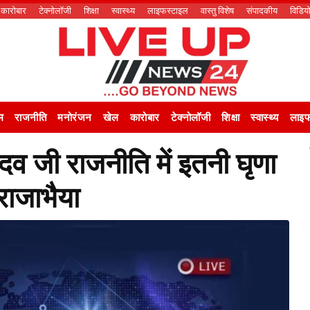
कारोबार
टेक्नोलॉजी
शिक्षा
स्वास्थ्य
लाइफस्टाइल
वास्तु विशेष
संपादकीय
विडिय
म
राजनीति
मनोरंजन
खेल
कारोबार
टेक्नोलॉजी
शिक्षा
स्वास्थ्य
लाइफ
 जी राजनीति में इतनी घृणा
राजाभैया