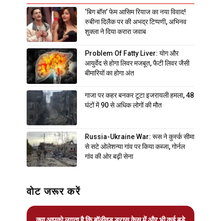
‘बिग बॉस’ फेम आसिम रियाज का नया विवाद!
रुबीना दिलैक पर की अभद्र टिप्पणी, अभिनव
शुक्ला ने दिया करारा जवाब
Problem Of Fatty Liver: योग और
आयुर्वेद से होगा लिवर मजबूत, फैटी लिवर जैसी
बीमारियों का होगा अंत
गाजा पर कहर बनकर टूटा इजरायली हमला, 48
घंटों में 90 से अधिक लोगों की मौत
Russia-Ukraine War: रूस ने कुर्स्क सीमा
से सटे ओलेशन्या गांव पर किया कब्जा, गोर्नल
गांव की ओर बढ़ी सेना
वोट जरूर करें
क्या आपको लगता है कि बॉलीवुड ड्रग्स केस में और भी कई बड़े