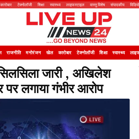
कारोबार
टेक्नोलॉजी
शिक्षा
स्वास्थ्य
लाइफस्टाइल
वास्तु विशेष
संपादकीय
विडिय
म
राजनीति
मनोरंजन
खेल
कारोबार
टेक्नोलॉजी
शिक्षा
स्वास्थ्य
लाइफ
 सिलसिला जारी , अखिलेश
र पर लगाया गंभीर आरोप