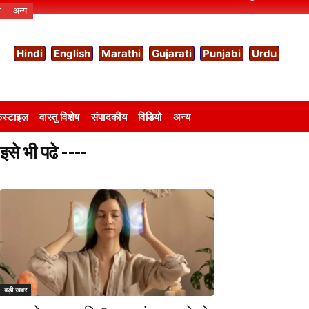
ो
अन्य
Hindi
English
Marathi
Gujarati
Punjabi
Urdu
स्टाइल
वास्तु विशेष
संपादकीय
विडियो
अन्य
इसे भी पढे ----
बड़ी खबर