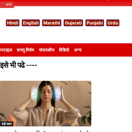
ो
अन्य
Hindi
English
Marathi
Gujarati
Punjabi
Urdu
स्टाइल
वास्तु विशेष
संपादकीय
विडियो
अन्य
इसे भी पढे ----
बड़ी खबर