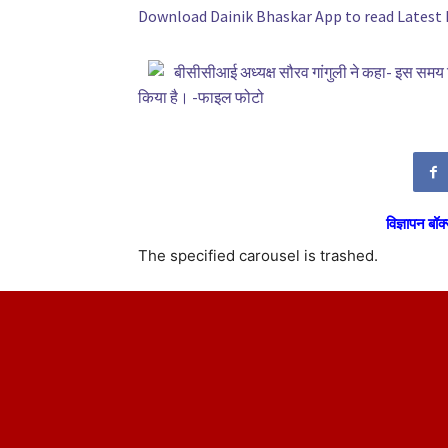
Download Dainik Bhaskar App to read Latest
बीसीसीआई अध्यक्ष सौरव गांगुली ने कहा- इस समय 
किया है। -फाइल फोटो
विज्ञापन बॉक्
The specified carousel is trashed.