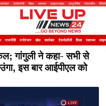
कारोबार
टेक्नोलॉजी
शिक्षा
स्वास्थ्य
लाइफस्टाइल
वास्तु विशेष
संपादकीय
विडिय
म
राजनीति
मनोरंजन
खेल
कारोबार
टेक्नोलॉजी
शिक्षा
स्वास्थ्य
लाइफ
; गांगुली ने कहा- सभी से
उंगा, इस बार आईपीएल को