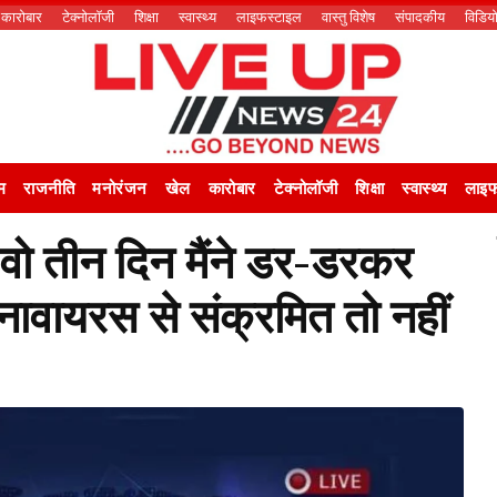
कारोबार
टेक्नोलॉजी
शिक्षा
स्वास्थ्य
लाइफस्टाइल
वास्तु विशेष
संपादकीय
विडिय
म
राजनीति
मनोरंजन
खेल
कारोबार
टेक्नोलॉजी
शिक्षा
स्वास्थ्य
लाइफ
‘वो तीन दिन मैंने डर-डरकर
रोनावायरस से संक्रमित तो नहीं