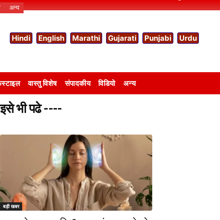
ो
अन्य
Hindi
English
Marathi
Gujarati
Punjabi
Urdu
स्टाइल
वास्तु विशेष
संपादकीय
विडियो
अन्य
इसे भी पढे ----
बड़ी खबर