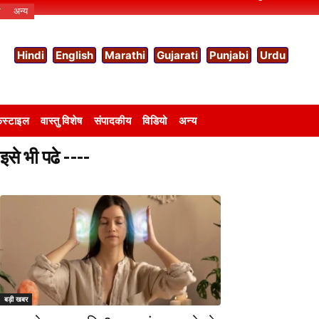
ो
अन्य
Hindi
English
Marathi
Gujarati
Punjabi
Urdu
स्टाइल
वास्तु विशेष
संपादकीय
विडियो
अन्य
इसे भी पढे ----
बड़ी खबर