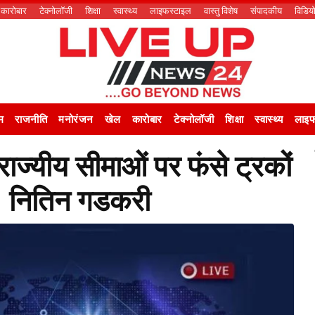
कारोबार
टेक्नोलॉजी
शिक्षा
स्वास्थ्य
लाइफस्टाइल
वास्तु विशेष
संपादकीय
विडिय
म
राजनीति
मनोरंजन
खेल
कारोबार
टेक्नोलॉजी
शिक्षा
स्वास्थ्य
लाइफ
यीय सीमाओं पर फंसे ट्रकों
ि: नितिन गडकरी