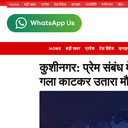
Home
बड़ी खबर
प्रदेश
देश विदेश
क्राइम
राजनीति
मनोरंजन
खेल
HOME
बड़ी खबर
प्रदेश
देश विदेश
क्राइ
कुशीनगर: प्रेम संबंध मे
गला काटकर उतारा मौ