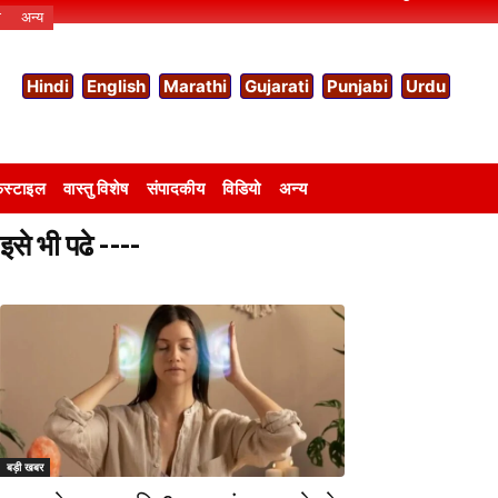
ो
अन्य
Hindi
English
Marathi
Gujarati
Punjabi
Urdu
स्टाइल
वास्तु विशेष
संपादकीय
विडियो
अन्य
इसे भी पढे ----
बड़ी खबर