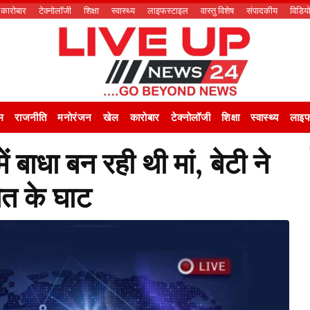
कारोबार
टेक्नोलॉजी
शिक्षा
स्वास्थ्य
लाइफस्टाइल
वास्तु विशेष
संपादकीय
विडिय
म
राजनीति
मनोरंजन
खेल
कारोबार
टेक्नोलॉजी
शिक्षा
स्वास्थ्य
लाइफ
ं बाधा बन रही थी मां, बेटी ने
त के घाट