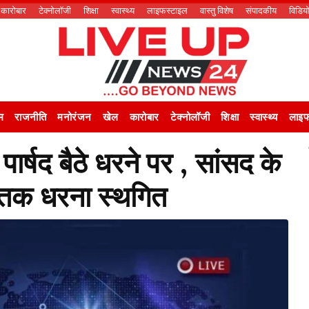
कारोबार
टेक्नोलॉजी
शिक्षा
स्वास्थ्य
लाइफस्टाइल
वास्तु विशेष
संपादकीय
विडिय
म
राजनीति
मनोरंजन
खेल
कारोबार
टेक्नोलॉजी
शिक्षा
स्वास्थ्य
लाइफ
ार्षद बैठे धरने पर , सांसद के
 तक धरना स्थगित