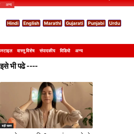
ो
अन्य
Hindi
English
Marathi
Gujarati
Punjabi
Urdu
स्टाइल
वास्तु विशेष
संपादकीय
विडियो
अन्य
इसे भी पढे ----
बड़ी खबर