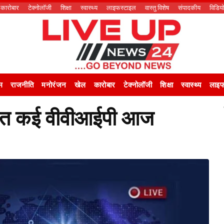
कारोबार
टेक्नोलॉजी
शिक्षा
स्वास्थ्य
लाइफस्टाइल
वास्तु विशेष
संपादकीय
विडिय
म
राजनीति
मनोरंजन
खेल
कारोबार
टेक्नोलॉजी
शिक्षा
स्वास्थ्य
लाइफ
समेत कई वीवीआईपी आज