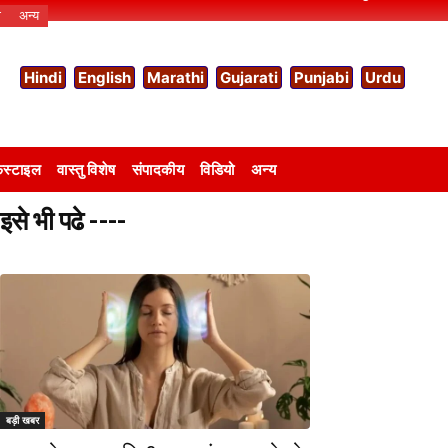
ो
अन्य
Hindi
English
Marathi
Gujarati
Punjabi
Urdu
स्टाइल
वास्तु विशेष
संपादकीय
विडियो
अन्य
इसे भी पढे ----
बड़ी खबर