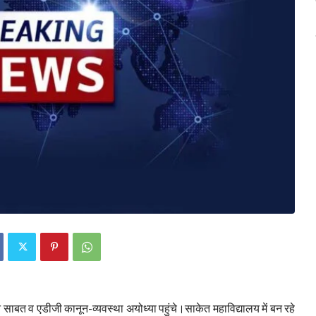
बत व एडीजी कानून-व्यवस्था अयोध्या पहुंचे।साकेत महाविद्यालय में बन रहे