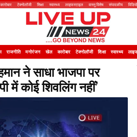
कारोबार
टेक्नोलॉजी
शिक्षा
स्वास्थ्य
लाइफस्टाइल
वास्तु विशेष
संपादकीय
विडिय
म
राजनीति
मनोरंजन
खेल
कारोबार
टेक्नोलॉजी
शिक्षा
स्वास्थ्य
लाइफ
मान ने साधा भाजपा पर
ी में कोई शिवलिंग नहीं’