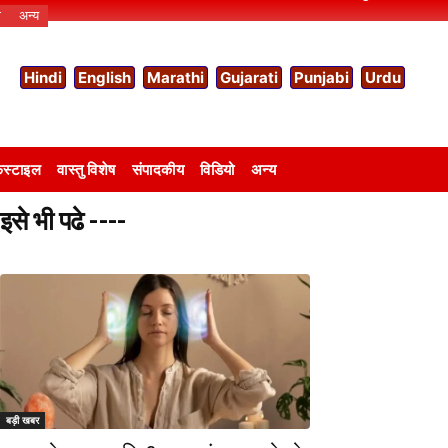
ो
अन्य
Hindi
English
Marathi
Gujarati
Punjabi
Urdu
स्टाइल
वास्तु विशेष
संपादकीय
विडियो
अन्य
इसे भी पढे ----
बड़ी खबर