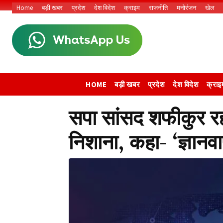
Home
बड़ी खबर
प्रदेश
देश विदेश
क्राइम
राजनीति
मनोरंजन
खेल
HOME
बड़ी खबर
प्रदेश
देश विदेश
क्राइ
सपा सांसद शफीकुर रह
निशाना, कहा- ‘ज्ञानवाप