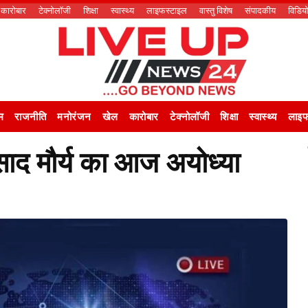
कारोबार
टेक्नोलॉजी
शिक्षा
स्वास्थ्य
लाइफस्टाइल
वास्तु विशेष
संपादकीय
विडिय
म
राजनीति
मनोरंजन
खेल
कारोबार
टेक्नोलॉजी
शिक्षा
स्वास्थ्य
लाइफ
साद मौर्य का आज अयोध्या