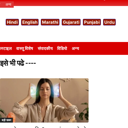
ो
अन्य
Hindi
English
Marathi
Gujarati
Punjabi
Urdu
स्टाइल
वास्तु विशेष
संपादकीय
विडियो
अन्य
इसे भी पढे ----
बड़ी खबर