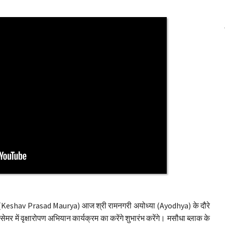
्य (Keshav Prasad Maurya) आज श्री रामनगरी अयोध्या (Ayodhya) के दौरे
ेमर में वृक्षारोपण अभियान कार्यक्रम का करेंगे शुभारंभ करेंगे। मसौधा ब्लाक के