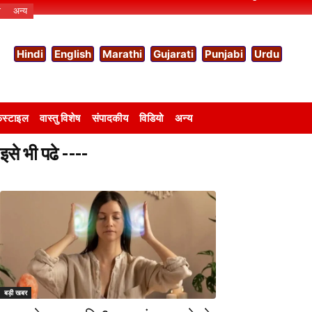
ो
अन्य
Hindi
English
Marathi
Gujarati
Punjabi
Urdu
स्टाइल
वास्तु विशेष
संपादकीय
विडियो
अन्य
इसे भी पढे ----
बड़ी खबर