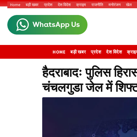
Home
बड़ी खबर
प्रदेश
देश विदेश
क्राइम
राजनीति
मनोरंजन
खेल
HOME
बड़ी खबर
प्रदेश
देश विदेश
क्राइ
हैदराबादः पुलिस हिरा
चंचलगुडा जेल में शिफ्