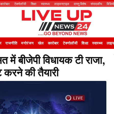
कारोबार
टेक्नोलॉजी
शिक्षा
स्वास्थ्य
लाइफस्टाइल
वास्तु विशेष
संपादकीय
विडिय
म
राजनीति
मनोरंजन
खेल
कारोबार
टेक्नोलॉजी
शिक्षा
स्वास्थ्य
लाइफ
सत में बीजेपी विधायक टी राजा,
ट करने की तैयारी