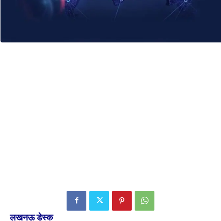
लखनऊ डेस्क