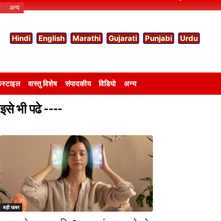
ो
अन्य
Hindi
English
Marathi
Gujarati
Punjabi
Urdu
स्टाइल
वास्तु विशेष
संपादकीय
विडियो
अन्य
इसे भी पढे ----
बड़ी खबर