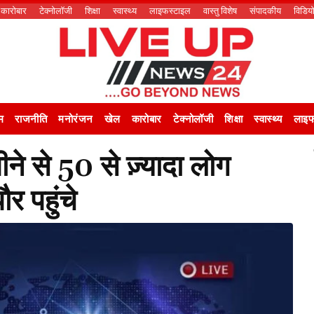
कारोबार
टेक्नोलॉजी
शिक्षा
स्वास्थ्य
लाइफस्टाइल
वास्तु विशेष
संपादकीय
विडिय
म
राजनीति
मनोरंजन
खेल
कारोबार
टेक्नोलॉजी
शिक्षा
स्वास्थ्य
लाइफ
ने से 50 से ज़्यादा लोग
र पहुंचे