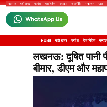
Home
बड़ी खबर
प्रदेश
देश विदेश
क्राइम
राजनीति
मनोरंजन
खेल
HOME
बड़ी खबर
प्रदेश
देश विदेश
क्राइ
लखनऊ: दूषित पानी पी
बीमार, डीएम और महापौ