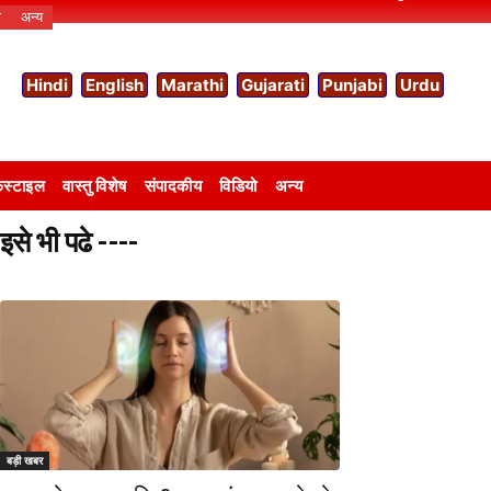
ो
अन्य
Hindi
English
Marathi
Gujarati
Punjabi
Urdu
स्टाइल
वास्तु विशेष
संपादकीय
विडियो
अन्य
इसे भी पढे ----
बड़ी खबर