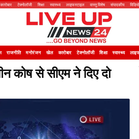
कारोबार
टेक्नोलॉजी
शिक्षा
स्वास्थ्य
लाइफस्टाइल
वास्तु विशेष
संपादकीय
विडिय
म
राजनीति
मनोरंजन
खेल
कारोबार
टेक्नोलॉजी
शिक्षा
स्वास्थ्य
लाइफ
ीन कोष से सीएम ने दिए दो