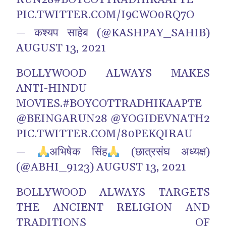
RUN28
#BOYCOTTRADHIKAAPTE
PIC.TWITTER.COM/I9CWO0RQ7O
— कश्यप साहेब (@KASHPAY_SAHIB)
AUGUST 13, 2021
BOLLYWOOD ALWAYS MAKES
ANTI-HINDU
MOVIES.
#BOYCOTTRADHIKAAPTE
@BEINGARUN28
@YOGIDEVNATH2
PIC.TWITTER.COM/80PEKQIRAU
—
अभिषेक सिंह
(छात्रसंघ अध्यक्ष)
(@ABHI_9123)
AUGUST 13, 2021
BOLLYWOOD ALWAYS TARGETS
THE ANCIENT RELIGION AND
TRADITIONS OF