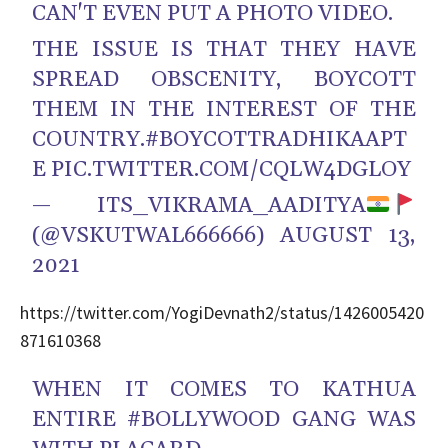
CAN'T EVEN PUT A PHOTO VIDEO.
THE ISSUE IS THAT THEY HAVE
SPREAD OBSCENITY, BOYCOTT
THEM IN THE INTEREST OF THE
COUNTRY.
#BOYCOTTRADHIKAAPT
E
PIC.TWITTER.COM/CQLW4DGLOY
— ITS_VIKRAMA_AADITYA
(@VSKUTWAL666666)
AUGUST 13,
2021
https://twitter.com/YogiDevnath2/status/1426005420
871610368
WHEN IT COMES TO KATHUA
ENTIRE
#BOLLYWOOD
GANG WAS