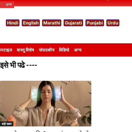
ो
अन्य
Hindi
English
Marathi
Gujarati
Punjabi
Urdu
स्टाइल
वास्तु विशेष
संपादकीय
विडियो
अन्य
इसे भी पढे ----
बड़ी खबर