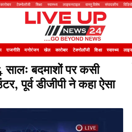
कारोबार
टेक्नोलॉजी
शिक्षा
स्वास्थ्य
लाइफस्टाइल
वास्तु विशेष
संपादकीय
विडिय
म
राजनीति
मनोरंजन
खेल
कारोबार
टेक्नोलॉजी
शिक्षा
स्वास्थ्य
लाइफ
 4 सालः बदमाशों पर कसी
, पूर्व डीजीपी ने कहा ऐसा