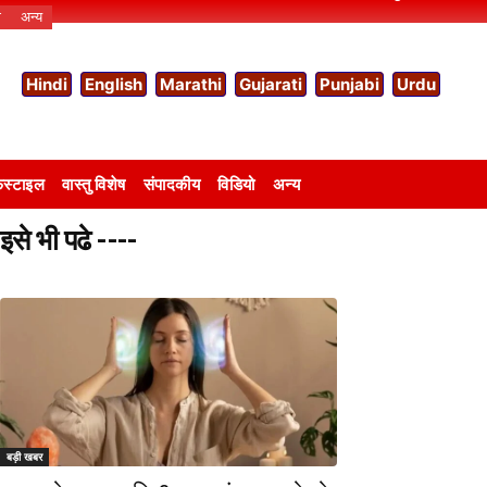
ो
अन्य
Hindi
English
Marathi
Gujarati
Punjabi
Urdu
स्टाइल
वास्तु विशेष
संपादकीय
विडियो
अन्य
इसे भी पढे ----
बड़ी खबर