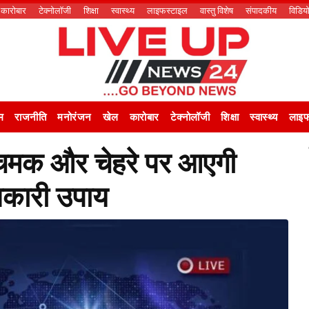
कारोबार
टेक्नोलॉजी
शिक्षा
स्वास्थ्य
लाइफस्टाइल
वास्तु विशेष
संपादकीय
विडिय
म
राजनीति
मनोरंजन
खेल
कारोबार
टेक्नोलॉजी
शिक्षा
स्वास्थ्य
लाइफ
 चमक और चेहरे पर आएगी
भकारी उपाय