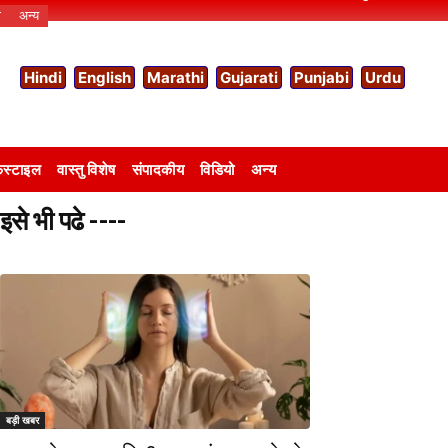
ो
अन्य
Hindi
English
Marathi
Gujarati
Punjabi
Urdu
स्टाइल
वास्तु विशेष
संपादकीय
विडियो
अन्य
इसे भी पढे ----
बड़ी खबर