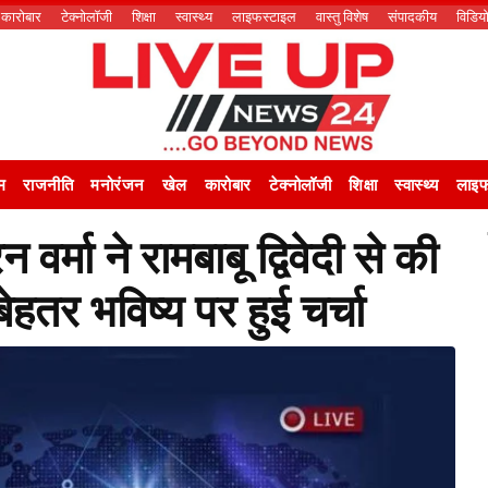
कारोबार
टेक्नोलॉजी
शिक्षा
स्वास्थ्य
लाइफस्टाइल
वास्तु विशेष
संपादकीय
विडिय
म
राजनीति
मनोरंजन
खेल
कारोबार
टेक्नोलॉजी
शिक्षा
स्वास्थ्य
लाइफ
्मा ने रामबाबू द्विवेदी से की
ेहतर भविष्य पर हुई चर्चा