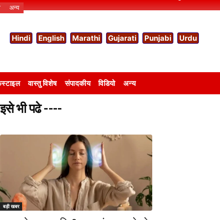
ो
अन्य
Hindi
English
Marathi
Gujarati
Punjabi
Urdu
स्टाइल
वास्तु विशेष
संपादकीय
विडियो
अन्य
इसे भी पढे ----
बड़ी खबर