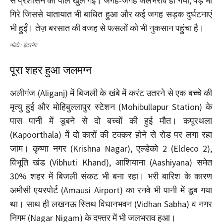
से प्रशासन की पोल खुल गई। जगह-जगह जलभराव हो गया, पेड़ भी
गिरे जिससे यातायात भी बाधित हुआ और कई जगह सड़क दुर्घटनाएं
भी हुईं। तेज़ बरसात की वजह से फसलों को भी नुकसान पहुंचा है।
फोटो : इंटरनेट
पूरा शहर हुआ जलमग्न
अलीगंज (Aliganj) में बिजली के खंबे में करंट उतरने से एक बच्चे की
मृत्यु हुई और मोहिबुल्लापुर स्टेशन (Mohibullapur Station) के
पास पानी में डूबने से दो बच्चों की हुई मौत। कपूरथला
(Kapoorthala) में दो कारों की टक्कर होने से रोड पर लगा रहा
जाम। कृष्णा नगर (Krishna Nagar), एल्डेको 2 (Eldeco 2),
विभूति खंड (Vibhuti Khand), आशियाना (Aashiyana) समेत
30% शहर में बिजली संकट भी बना रहा। भरी बारिश के कारण
अमौसी एयरपोर्ट (Amausi Airport) का रनवे भी पानी में डूब गया
था। साथ ही लखनऊ स्तिथ विधानभवन (Vidhan Sabha) व नगर
निगम (Nagar Nigam) के दफ्तर में भी जलभराव हुआ।