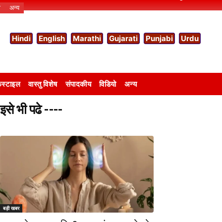
ो
अन्य
Hindi
English
Marathi
Gujarati
Punjabi
Urdu
स्टाइल
वास्तु विशेष
संपादकीय
विडियो
अन्य
इसे भी पढे ----
बड़ी खबर