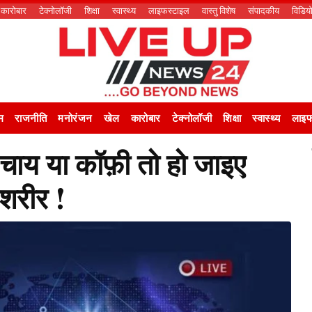
कारोबार
टेक्नोलॉजी
शिक्षा
स्वास्थ्य
लाइफस्टाइल
वास्तु विशेष
संपादकीय
विडिय
म
राजनीति
मनोरंजन
खेल
कारोबार
टेक्नोलॉजी
शिक्षा
स्वास्थ्य
लाइफ
ं चाय या कॉफ़ी तो हो जाइए
 शरीर !