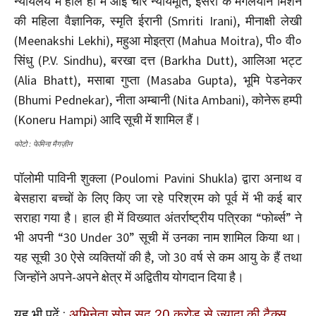
न्यायलय में हाल ही में आईं चार न्यायमूर्ति, इसरो के मंगलयान मिशन
की महिला वैज्ञानिक, स्मृति ईरानी (Smriti Irani), मीनाक्षी लेखी
(Meenakshi Lekhi), महुआ मोइत्रा (Mahua Moitra), पी० वी०
सिंधु (P.V. Sindhu), बरखा दत्त (Barkha Dutt), आलिआ भट्ट
(Alia Bhatt), मसाबा गुप्ता (Masaba Gupta), भूमि पेडनेकर
(Bhumi Pednekar), नीता अम्बानी (Nita Ambani), कोनेरू हम्पी
(Koneru Hampi) आदि सूची में शामिल हैं।
फोटो : फेमिना मैगज़ीन
पॉलोमी पाविनी शुक्ला (Poulomi Pavini Shukla) द्वारा अनाथ व
बेसहारा बच्चों के लिए किए जा रहे परिश्रम को पूर्व में भी कई बार
सराहा गया है। हाल ही में विख्यात अंतर्राष्ट्रीय पत्रिका “फोर्ब्स” ने
भी अपनी “30 Under 30” सूची में उनका नाम शामिल किया था।
यह सूची 30 ऐसे व्यक्तियों की है, जो 30 वर्ष से कम आयु के हैं तथा
जिन्होंने अपने-अपने क्षेत्र में अद्वितीय योगदान दिया है।
यह भी पढ़ें :
अभिनेता सोनू सूद 20 करोड़ से ज्यादा की टैक्स