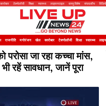
कारोबार
टेक्नोलॉजी
शिक्षा
स्वास्थ्य
लाइफस्टाइल
वास्तु विशेष
संपादकीय
विडिय
म
राजनीति
मनोरंजन
खेल
कारोबार
टेक्नोलॉजी
शिक्षा
स्वास्थ्य
लाइफ
को परोसा जा रहा कच्चा मांस,
 रहें सावधान, जानें पूरा