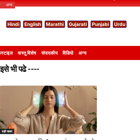
ो
अन्य
Hindi
English
Marathi
Gujarati
Punjabi
Urdu
स्टाइल
वास्तु विशेष
संपादकीय
विडियो
अन्य
इसे भी पढे ----
बड़ी खबर