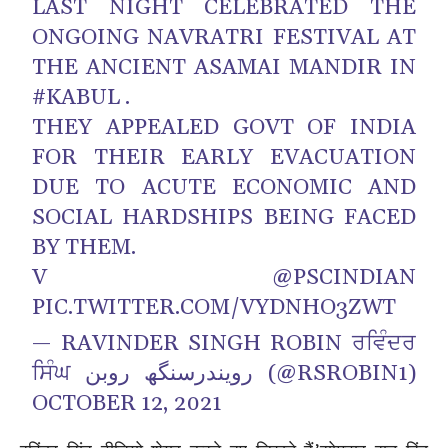
LAST NIGHT CELEBRATED THE
ONGOING NAVRATRI FESTIVAL AT
THE ANCIENT ASAMAI MANDIR IN
#KABUL
.
THEY APPEALED GOVT OF INDIA
FOR THEIR EARLY EVACUATION
DUE TO ACUTE ECONOMIC AND
SOCIAL HARDSHIPS BEING FACED
BY THEM.
V
@PSCINDIAN
PIC.TWITTER.COM/VYDNHO3ZWT
— RAVINDER SINGH ROBIN ਰਵਿੰਦਰ
ਸਿੰਘ رویندرسنگھ روبن (@RSROBIN1)
OCTOBER 12, 2021