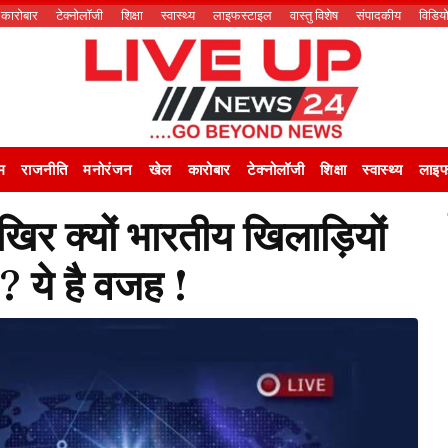
कारोबार
टेक्नोलॉजी
शिक्षा
स्वास्थ्य
लाइफस्टाइल
वास्तु विशेष
संपादकीय
विडिय
म
राजनीति
मनोरंजन
खेल
कारोबार
टेक्नोलॉजी
शिक्षा
स्वास्थ्य
लाइफ
 क्यों भारतीय खिलाड़ियों
 ? ये है वजह !