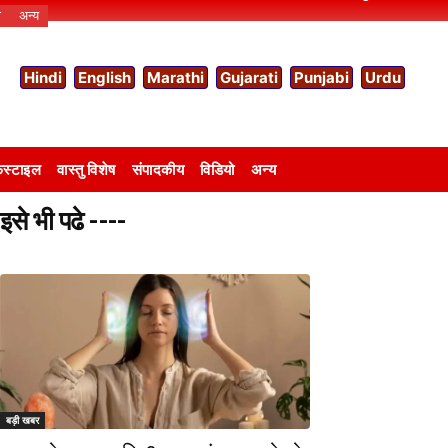
ो
अन्य
Hindi
English
Marathi
Gujarati
Punjabi
Urdu
स्टाइल
वास्तु विशेष
संपादकीय
विडियो
अन्य
इसे भी पढे ----
बड़ी खबर