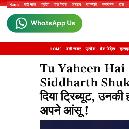
Home
बड़ी खबर
प्रदेश
देश विदेश
क्राइम
राजनीति
मनोरंजन
खेल
HOME
बड़ी खबर
प्रदेश
देश विदेश
क्राइ
Tu Yaheen Hai :
Siddharth Shukla
दिया ट्रिब्यूट, उनकी
अपने आंसू !