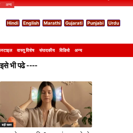
ो
अन्य
Hindi
English
Marathi
Gujarati
Punjabi
Urdu
स्टाइल
वास्तु विशेष
संपादकीय
विडियो
अन्य
इसे भी पढे ----
बड़ी खबर