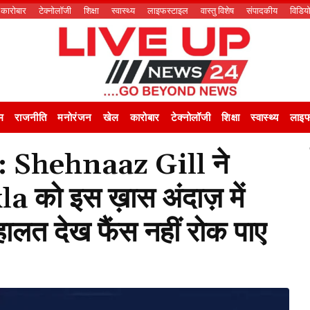
कारोबार
टेक्नोलॉजी
शिक्षा
स्वास्थ्य
लाइफस्टाइल
वास्तु विशेष
संपादकीय
विडिय
म
राजनीति
मनोरंजन
खेल
कारोबार
टेक्नोलॉजी
शिक्षा
स्वास्थ्य
लाइफ
 Shehnaaz Gill ने
 को इस ख़ास अंदाज़ में
 हालत देख फैंस नहीं रोक पाए