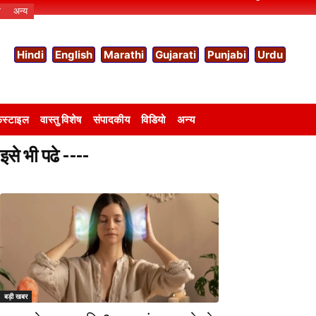
ो
अन्य
Hindi
English
Marathi
Gujarati
Punjabi
Urdu
स्टाइल
वास्तु विशेष
संपादकीय
विडियो
अन्य
इसे भी पढे ----
बड़ी खबर