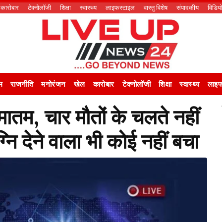
कारोबार
टेक्नोलॉजी
शिक्षा
स्वास्थ्य
लाइफस्टाइल
वास्तु विशेष
संपादकीय
विडिय
म
राजनीति
मनोरंजन
खेल
कारोबार
टेक्नोलॉजी
शिक्षा
स्वास्थ्य
लाइफ
मातम, चार मौतों के चलते नहीं
खाग्नि देने वाला भी कोई नहीं बचा