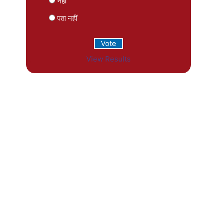
नहीं
पता नहीं
View Results