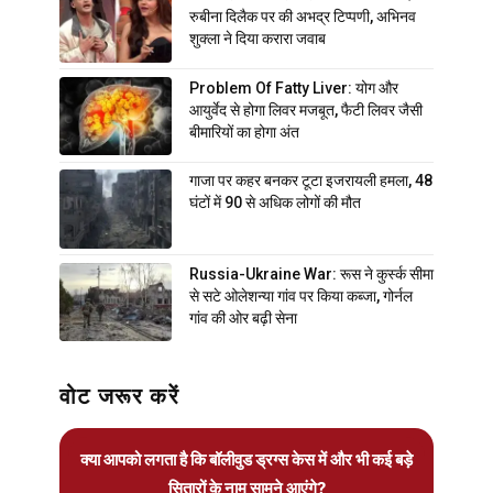
रुबीना दिलैक पर की अभद्र टिप्पणी, अभिनव
शुक्ला ने दिया करारा जवाब
Problem Of Fatty Liver: योग और
आयुर्वेद से होगा लिवर मजबूत, फैटी लिवर जैसी
बीमारियों का होगा अंत
गाजा पर कहर बनकर टूटा इजरायली हमला, 48
घंटों में 90 से अधिक लोगों की मौत
Russia-Ukraine War: रूस ने कुर्स्क सीमा
से सटे ओलेशन्या गांव पर किया कब्जा, गोर्नल
गांव की ओर बढ़ी सेना
वोट जरूर करें
क्या आपको लगता है कि बॉलीवुड ड्रग्स केस में और भी कई बड़े
सितारों के नाम सामने आएंगे?