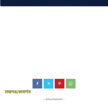
लखनऊ/कासगंज
- Advertisement -