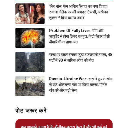
‘बिग बॉस’ फेम आसिम रियाज का नया विवाद!
रुबीना दिलैक पर की अभद्र टिप्पणी, अभिनव
शुक्ला ने दिया करारा जवाब
Problem Of Fatty Liver: योग और
आयुर्वेद से होगा लिवर मजबूत, फैटी लिवर जैसी
बीमारियों का होगा अंत
गाजा पर कहर बनकर टूटा इजरायली हमला, 48
घंटों में 90 से अधिक लोगों की मौत
Russia-Ukraine War: रूस ने कुर्स्क सीमा
से सटे ओलेशन्या गांव पर किया कब्जा, गोर्नल
गांव की ओर बढ़ी सेना
वोट जरूर करें
क्या आपको लगता है कि बॉलीवुड ड्रग्स केस में और भी कई बड़े