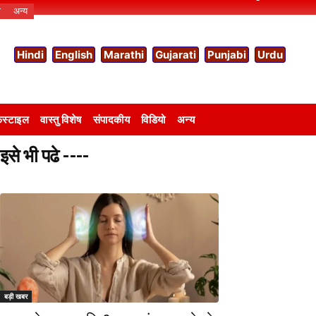
ो
अन्य
Hindi
English
Marathi
Gujarati
Punjabi
Urdu
स्टाइल
वास्तु विशेष
संपादकीय
विडियो
अन्य
इसे भी पढे ----
बड़ी खबर