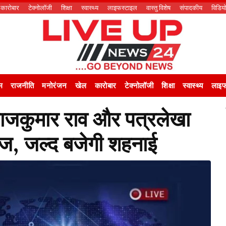
कारोबार
टेक्नोलॉजी
शिक्षा
स्वास्थ्य
लाइफस्टाइल
वास्तु विशेष
संपादकीय
विडिय
म
राजनीति
मनोरंजन
खेल
कारोबार
टेक्नोलॉजी
शिक्षा
स्वास्थ्य
लाइफ
 राजकुमार राव और पत्रलेखा
वाज, जल्द बजेगी शहनाई