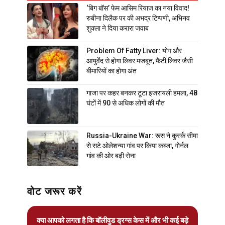
‘बिग बॉस’ फेम आसिम रियाज का नया विवाद!
रुबीना दिलैक पर की अभद्र टिप्पणी, अभिनव
शुक्ला ने दिया करारा जवाब
Problem Of Fatty Liver: योग और
आयुर्वेद से होगा लिवर मजबूत, फैटी लिवर जैसी
बीमारियों का होगा अंत
गाजा पर कहर बनकर टूटा इजरायली हमला, 48
घंटों में 90 से अधिक लोगों की मौत
Russia-Ukraine War: रूस ने कुर्स्क सीमा
से सटे ओलेशन्या गांव पर किया कब्जा, गोर्नल
गांव की ओर बढ़ी सेना
वोट जरूर करें
क्या आपको लगता है कि बॉलीवुड ड्रग्स केस में और भी कई बड़े