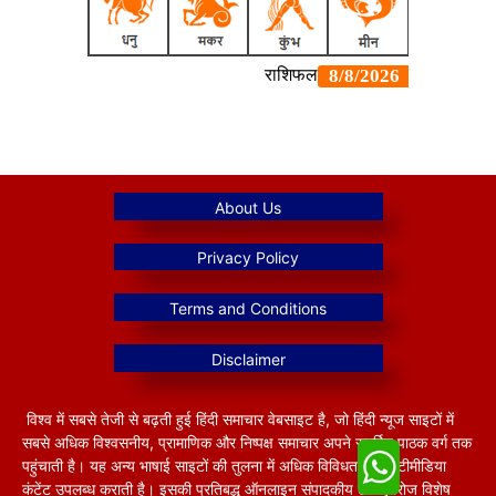
विश्व में सबसे तेजी से बढ़ती हुई हिंदी समाचार वेबसाइट है, जो हिंदी न्यूज साइटों में
सबसे अधिक विश्वसनीय, प्रामाणिक और निष्पक्ष समाचार अपने समर्पित पाठक वर्ग तक
पहुंचाती है। यह अन्य भाषाई साइटों की तुलना में अधिक विविधतापूर्ण मल्टीमीडिया
कंटेंट उपलब्ध कराती है। इसकी प्रतिबद्ध ऑनलाइन संपादकीय टीम हररोज विशेष