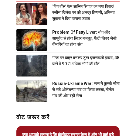
‘बिग बॉस’ फेम आसिम रियाज का नया विवाद!
रुबीना दिलैक पर की अभद्र टिप्पणी, अभिनव
शुक्ला ने दिया करारा जवाब
Problem Of Fatty Liver: योग और
आयुर्वेद से होगा लिवर मजबूत, फैटी लिवर जैसी
बीमारियों का होगा अंत
गाजा पर कहर बनकर टूटा इजरायली हमला, 48
घंटों में 90 से अधिक लोगों की मौत
Russia-Ukraine War: रूस ने कुर्स्क सीमा
से सटे ओलेशन्या गांव पर किया कब्जा, गोर्नल
गांव की ओर बढ़ी सेना
वोट जरूर करें
क्या आपको लगता है कि बॉलीवुड ड्रग्स केस में और भी कई बड़े