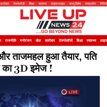
कारोबार
टेक्नोलॉजी
शिक्षा
स्वास्थ्य
लाइफस्टाइल
वास्तु विशेष
संपादकीय
विडिय
म
राजनीति
मनोरंजन
खेल
कारोबार
टेक्नोलॉजी
शिक्षा
स्वास्थ्य
लाइफ
 और ताजमहल हुआ तैयार, पति
बे का 3D इमेज !