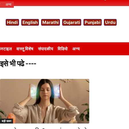
ो
अन्य
Hindi
English
Marathi
Gujarati
Punjabi
Urdu
स्टाइल
वास्तु विशेष
संपादकीय
विडियो
अन्य
इसे भी पढे ----
बड़ी खबर