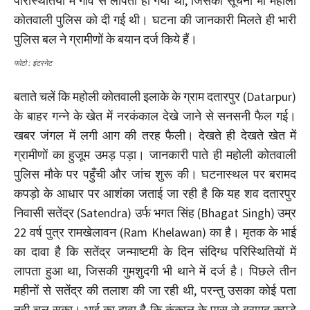
परिस्थितियों में गाँव से लापता हो गया था, जिसकी सूचना भी महोली
कोतवाली पुलिस को दी गई थी। घटना की जानकारी मिलते ही भारी
पुलिस बल ने ग्रामीणों के बयान दर्ज किये हैं।
फोटो : इंटरनेट
बताते चलें कि महोली कोतवाली इलाके के ग्राम दतारपुर (Datarpur)
के बाहर गन्ने के खेत में नरकंकाल देखे जाने से सनसनी फैल गई।
खबर जंगल में लगी आग की तरह फैली। देखते ही देखते खेत में
ग्रामीणों का हुजूम उमड़ पड़ा। जानकारी पाते ही महोली कोतवाली
पुलिस मौके पर पहुँची और जांच शुरू की। घटनास्थल पर बरामद
कपड़ो के आधार पर आशंका जताई जा रही है कि यह शव दतारपुर
निवासी सतेंद्र (Satendra) उर्फ भगत सिंह (Bhagat Singh) उम्र
22 वर्ष पुत्र रामखेलावन (Ram Khelawan) का है। मृतक के भाई
का दावा है कि सतेंद्र जन्माष्टमी के दिन संदिग्ध परिस्थितियों में
लापता हुआ था, जिसकी गुमशुदगी भी थाने में दर्ज है। पिछले तीन
महीनों से सतेंद्र की तलाश की जा रही थी, परन्तु उसका कोई पता
नही चल सका। भाई का दावा है कि कंकाल के पास से बरामद कपड़े