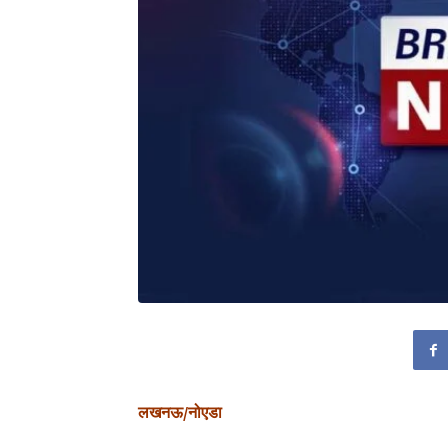
लखनऊ/नोएडा