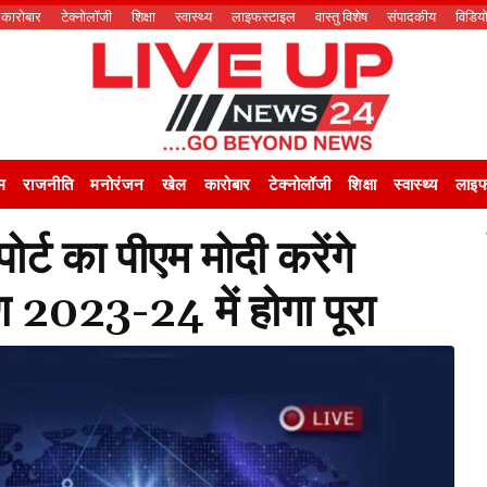
कारोबार
टेक्नोलॉजी
शिक्षा
स्वास्थ्य
लाइफस्टाइल
वास्तु विशेष
संपादकीय
विडिय
म
राजनीति
मनोरंजन
खेल
कारोबार
टेक्नोलॉजी
शिक्षा
स्वास्थ्य
लाइफ
र्ट का पीएम मोदी करेंगे
 2023-24 में होगा पूरा