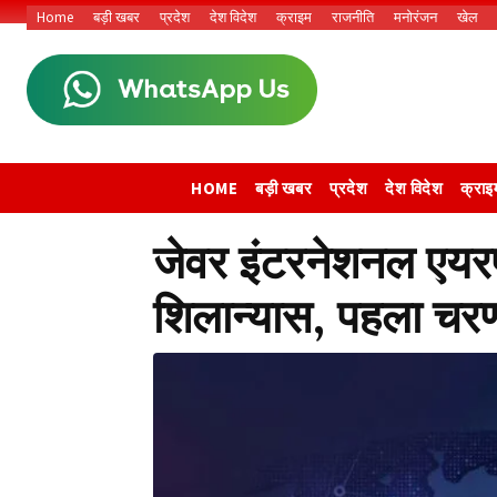
Home
बड़ी खबर
प्रदेश
देश विदेश
क्राइम
राजनीति
मनोरंजन
खेल
HOME
बड़ी खबर
प्रदेश
देश विदेश
क्राइ
जेवर इंटरनेशनल एयरपो
शिलान्यास, पहला चरण