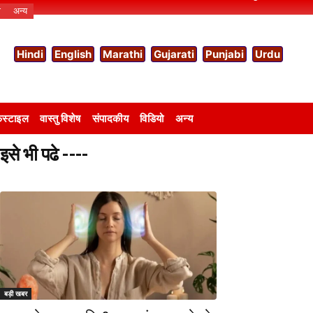
ो
अन्य
Hindi
English
Marathi
Gujarati
Punjabi
Urdu
स्टाइल
वास्तु विशेष
संपादकीय
विडियो
अन्य
इसे भी पढे ----
बड़ी खबर