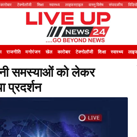
कारोबार
टेक्नोलॉजी
शिक्षा
स्वास्थ्य
लाइफस्टाइल
वास्तु विशेष
संपादकीय
विडिय
म
राजनीति
मनोरंजन
खेल
कारोबार
टेक्नोलॉजी
शिक्षा
स्वास्थ्य
लाइफ
 समस्याओं को लेकर
या प्रदर्शन