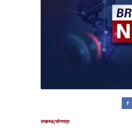
लखनऊ/सोनभद्र