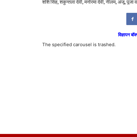
शशि सिंह, शकुन्तला देवी, मनोरमा देवी, नीलम, अंजू, पू
विज्ञापन बॉक्
The specified carousel is trashed.