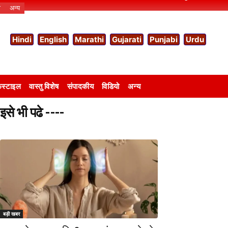
ो
अन्य
Hindi
English
Marathi
Gujarati
Punjabi
Urdu
स्टाइल
वास्तु विशेष
संपादकीय
विडियो
अन्य
इसे भी पढे ----
बड़ी खबर