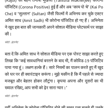
(Kajol) की बहन तनीषा मुखर्जी (Tanisha Mukherjee) कोरोना
पॉजिटिव (Corona Positive) हुई हैं और अब ‘काय पो चे’ (Kai Po
Che) व ‘सुल्तान’ (Sultan) जैसी फिल्मों में अभिनय कर चुके एक्टर
अमित साध (Amit Sadh) भी कोरोना पॉजिटिव हो गए हैं। अभिनेता
ने खुद इस बात की जानकारी अपने सोशल मीडिया प्लेटफार्म पर साझा
की।
फोटो : इंटरनेट
बता दें कि अमित साध ने सोशल मीडिया पर एक पोस्ट साझा करते हुए
लिखा कि ‘कई सावधानियां बरतने के बाद भी, मैं कोविड-19 पॉजिटिव
पाया गया हूं। लक्षण हल्के हैं। सारे नियमों का पालन करते हुए मैं खुद
को घर पर ही क्वारंटाइन करूंगा। मुझे यकीन है कि मैं पहले से ज्यादा
मजबूत और बेहतर होकर लौटूंगा। कृपया अपना और दूसरों का भी
ख्याल रखिए, आप सभी को ढ़ेर सारा प्यार।’
फोटो : इंटरनेट
वहीं अभिनेता के कोरोना पॉजिटिव होने की खबर पता चलते ही उनके