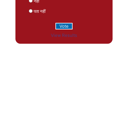
नहीं
पता नहीं
View Results