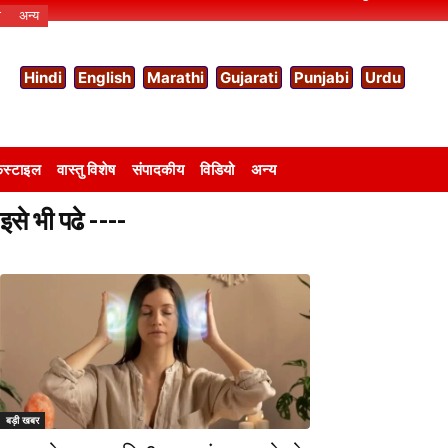
ो
अन्य
Hindi
English
Marathi
Gujarati
Punjabi
Urdu
स्टाइल
वास्तु विशेष
संपादकीय
विडियो
अन्य
इसे भी पढे ----
बड़ी खबर