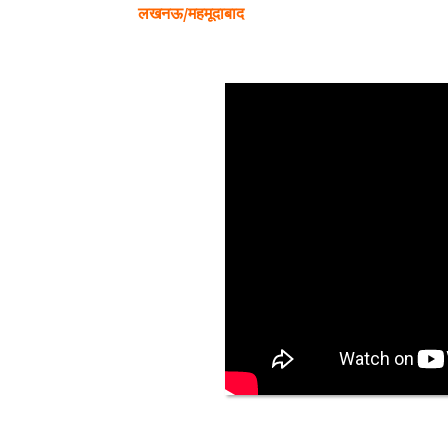
लखनऊ/महमूदाबाद