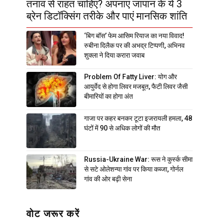
तनाव से राहत चाहिए? अपनाएं जापान के ये 3
ब्रेन डिटॉक्सिंग तरीके और पाएं मानसिक शांति
‘बिग बॉस’ फेम आसिम रियाज का नया विवाद!
रुबीना दिलैक पर की अभद्र टिप्पणी, अभिनव
शुक्ला ने दिया करारा जवाब
Problem Of Fatty Liver: योग और
आयुर्वेद से होगा लिवर मजबूत, फैटी लिवर जैसी
बीमारियों का होगा अंत
गाजा पर कहर बनकर टूटा इजरायली हमला, 48
घंटों में 90 से अधिक लोगों की मौत
Russia-Ukraine War: रूस ने कुर्स्क सीमा
से सटे ओलेशन्या गांव पर किया कब्जा, गोर्नल
गांव की ओर बढ़ी सेना
वोट जरूर करें