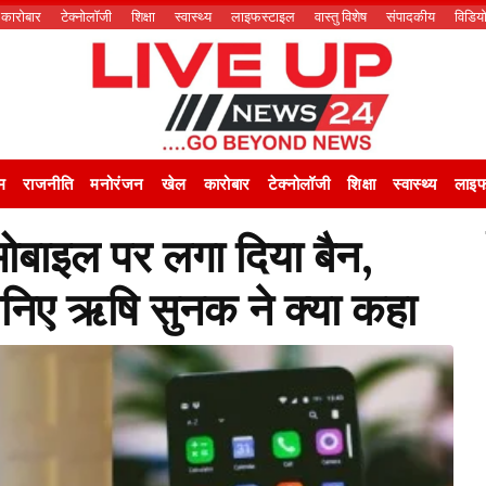
कारोबार
टेक्नोलॉजी
शिक्षा
स्वास्थ्य
लाइफस्टाइल
वास्तु विशेष
संपादकीय
विडिय
म
राजनीति
मनोरंजन
खेल
कारोबार
टेक्नोलॉजी
शिक्षा
स्वास्थ्य
लाइफ
ं मोबाइल पर लगा दिया बैन,
निए ऋषि सुनक ने क्या कहा