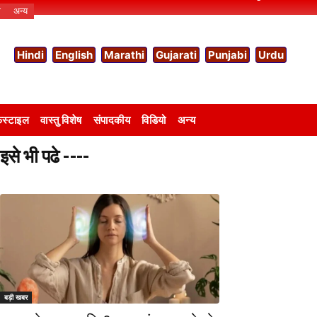
ो
अन्य
Hindi
English
Marathi
Gujarati
Punjabi
Urdu
स्टाइल
वास्तु विशेष
संपादकीय
विडियो
अन्य
इसे भी पढे ----
बड़ी खबर