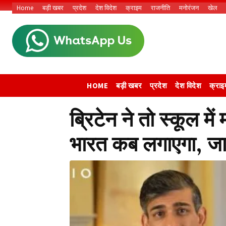
Home
बड़ी खबर
प्रदेश
देश विदेश
क्राइम
राजनीति
मनोरंजन
खेल
HOME
बड़ी खबर
प्रदेश
देश विदेश
क्राइ
ब्रिटेन ने तो स्कूल मे
भारत कब लगाएगा, जा