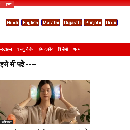
ो
अन्य
Hindi
English
Marathi
Gujarati
Punjabi
Urdu
स्टाइल
वास्तु विशेष
संपादकीय
विडियो
अन्य
इसे भी पढे ----
बड़ी खबर