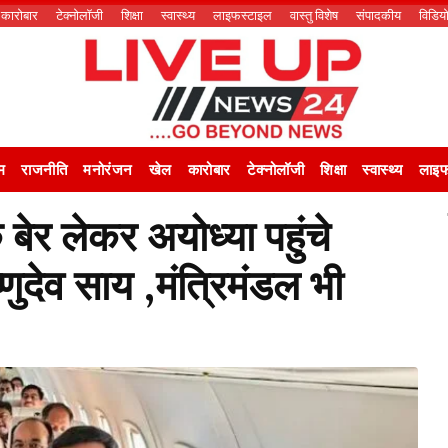
कारोबार
टेक्नोलॉजी
शिक्षा
स्वास्थ्य
लाइफस्टाइल
वास्तु विशेष
संपादकीय
विडिय
म
राजनीति
मनोरंजन
खेल
कारोबार
टेक्नोलॉजी
शिक्षा
स्वास्थ्य
लाइफ
र लेकर अयोध्या पहुंचे
्णुदेव साय ,मंत्रिमंडल भी