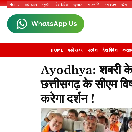
Home
बड़ी खबर
प्रदेश
देश विदेश
क्राइम
राजनीति
मनोरंजन
खेल
HOME
बड़ी खबर
प्रदेश
देश विदेश
क्राइ
Ayodhya: शबरी के बे
छत्तीसगढ़ के सीएम विष
करेगा दर्शन !