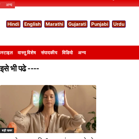
ो
अन्य
Hindi
English
Marathi
Gujarati
Punjabi
Urdu
स्टाइल
वास्तु विशेष
संपादकीय
विडियो
अन्य
इसे भी पढे ----
बड़ी खबर