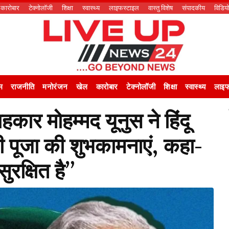
कारोबार
टेक्नोलॉजी
शिक्षा
स्वास्थ्य
लाइफस्टाइल
वास्तु विशेष
संपादकीय
विडिय
म
राजनीति
मनोरंजन
खेल
कारोबार
टेक्नोलॉजी
शिक्षा
स्वास्थ्य
लाइफ
ाहकार मोहम्मद यूनुस ने हिंदू
ी पूजा की शुभकामनाएं, कहा-
रक्षित है”