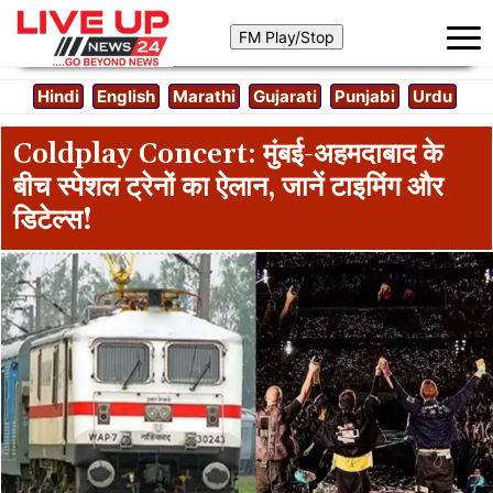
Hindi
English
Marathi
Gujarati
Punjabi
Urdu
Coldplay Concert: मुंबई-अहमदाबाद के
बीच स्पेशल ट्रेनों का ऐलान, जानें टाइमिंग और
डिटेल्स!