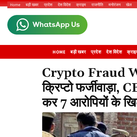
Home
बड़ी खबर
प्रदेश
देश विदेश
क्राइम
राजनीति
मनोरंजन
खेल
HOME
बड़ी खबर
प्रदेश
देश विदेश
क्राइ
Crypto Fraud Wo
क्रिप्टो फर्जीवाड़ा, C
कर 7 आरोपियों के खि