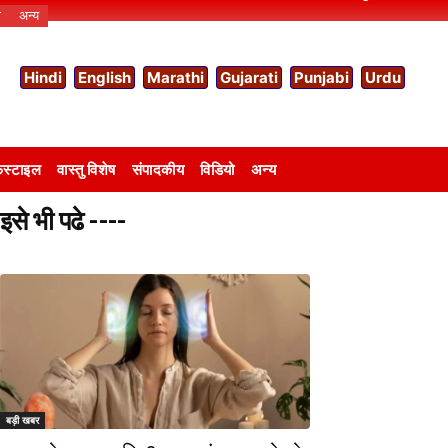
ो
अन्य
Hindi
English
Marathi
Gujarati
Punjabi
Urdu
स्टाइल
वास्तु विशेष
संपादकीय
विडियो
अन्य
इसे भी पढे ----
बड़ी खबर