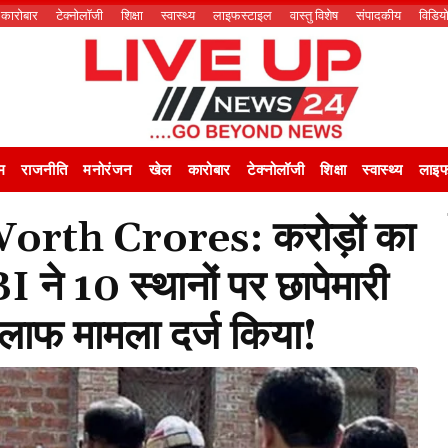
कारोबार
टेक्नोलॉजी
शिक्षा
स्वास्थ्य
लाइफस्टाइल
वास्तु विशेष
संपादकीय
विडिय
म
राजनीति
मनोरंजन
खेल
कारोबार
टेक्नोलॉजी
शिक्षा
स्वास्थ्य
लाइफ
rth Crores: करोड़ों का
BI ने 10 स्थानों पर छापेमारी
लाफ मामला दर्ज किया!