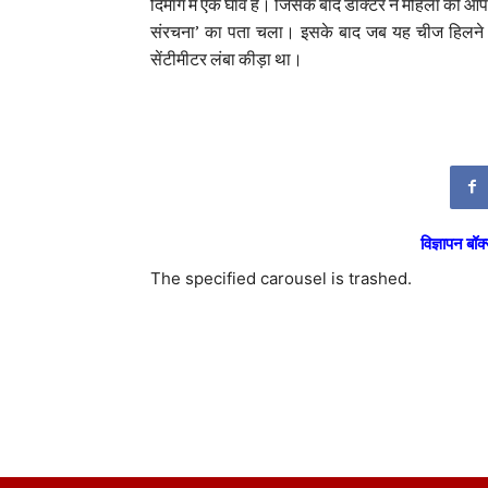
दिमाग में एक घाव है। जिसके बाद डॉक्टर ने महिला को ऑपर
संरचना’ का पता चला। इसके बाद जब यह चीज हिलने लग
सेंटीमीटर लंबा कीड़ा था।
विज्ञापन बॉक्
The specified carousel is trashed.