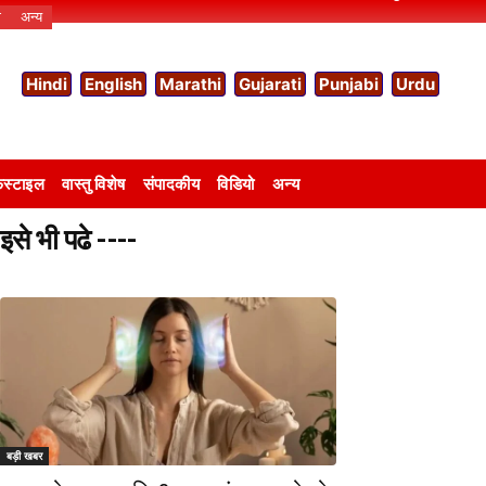
ो
अन्य
Hindi
English
Marathi
Gujarati
Punjabi
Urdu
स्टाइल
वास्तु विशेष
संपादकीय
विडियो
अन्य
इसे भी पढे ----
बड़ी खबर