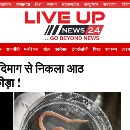
कारोबार
टेक्नोलॉजी
शिक्षा
स्वास्थ्य
लाइफस्टाइल
वास्तु विशेष
संपादकीय
विडिय
म
राजनीति
मनोरंजन
खेल
कारोबार
टेक्नोलॉजी
शिक्षा
स्वास्थ्य
लाइफ
नी दिमाग से निकला आठ
कीड़ा !